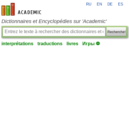
RU
EN
DE
ES
fr-academic.com
Dictionnaires et Encyclopédies sur 'Academic'
Recherche!
interprétations
traductions
livres
Игры ⚽